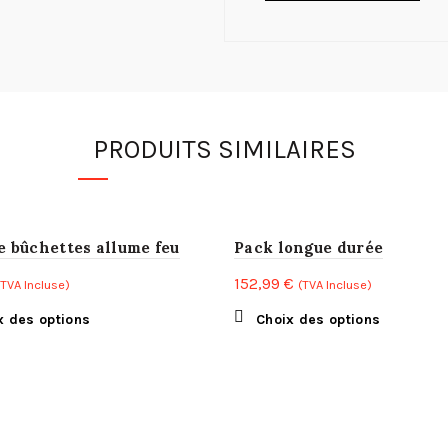
PRODUITS SIMILAIRES
de bûchettes allume feu
Pack longue durée
152,99
€
(TVA Incluse)
(TVA Incluse)
Ce
Ce
x des options
Choix des options
produit
produit
a
a
plusieurs
plusieur
variations.
variations
Les
Les