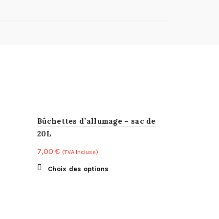
Bûchettes d’allumage – sac de
20L
7,00
€
(TVA Incluse)
Ce
Choix des options
produit
s
a
.
plusieurs
variations.