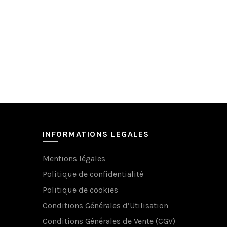
Les
Pelotes la
options
peuvent
25,00
€
(TV
être
Choix de
choisies
sur
la
page
du
produit
INFORMATIONS LEGALES
Mentions légales
Politique de confidentialité
Politique de cookies
Conditions Générales d’Utilisation
Conditions Générales de Vente (CGV)