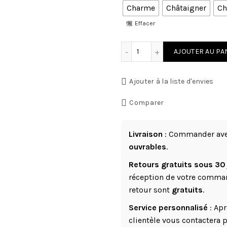
Charme
Châtaigner
Ch
Effacer
quantité de Pack découve
AJOUTER AU PA
Ajouter à la liste d'envies
Comparer
Livraison
: Commander avec
ouvrables
.
Retours gratuits sous 30
réception de votre comman
retour sont
gratuits
.
Service personnalisé
: Apr
clientèle vous contactera