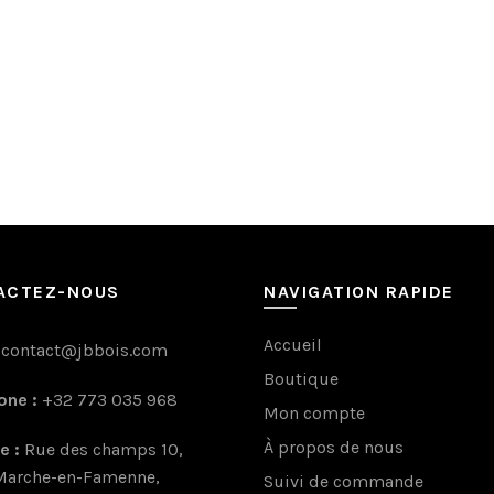
options
options
peuvent
peuvent
être
être
choisies
choisies
sur
sur
la
la
page
page
du
du
produit
produit
ACTEZ-NOUS
NAVIGATION RAPIDE
Accueil
contact@jbbois.com
Boutique
one :
+32 773 035 968
Mon compte
À propos de nous
e :
Rue des champs 10,
arche-en-Famenne,
Suivi de commande