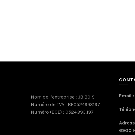
options
peuvent
être
choisies
sur
la
page
du
produit
CONT
Email :
Nom de l’entreprise : JB BOIS
Numéro de TVA : BE0524993197
Téléph
Numéro (BCE) : 0524.993.197
Adress
6900
M