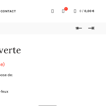
0
CONTACT
0
/
0,00
€
verte
se)
ose de:
-feux