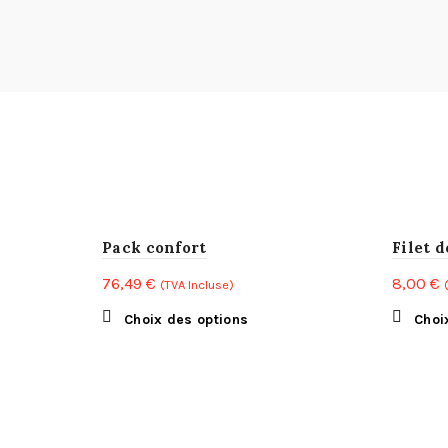
Pack confort
Filet 
76,49
€
8,00
€
(TVA Incluse)
Ce
Choix des options
Choi
produit
a
plusieurs
variations.
Les