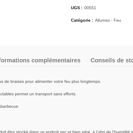
UGS :
00551
Catégorie :
Allumes - Feu
formations complémentaires
Conseils de st
us de braises pour alimenter votre feu plus longtemps.
ctables permet un transport sans efforts.
t barbecue.
oit être stocké dans un endroit sec et bien aéré, à l’abri de l’humidité