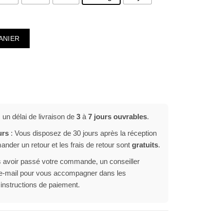
llumage – sac de 20L
ANIER
n délai de livraison de
3
à
7 jours ouvrables
.
urs
: Vous disposez de 30 jours après la réception
der un retour et les frais de retour sont
gratuits
.
 avoir passé votre commande, un conseiller
r e-mail pour vous accompagner dans les
 instructions de paiement.