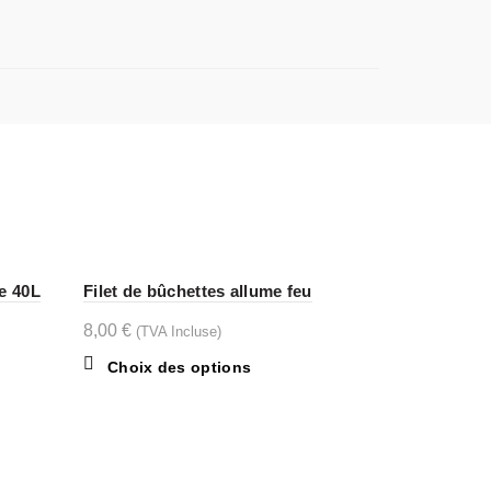
e 40L
Filet de bûchettes allume feu
8,00
€
(TVA Incluse)
Ce
Choix des options
produit
a
plusieurs
.
variations.
Les