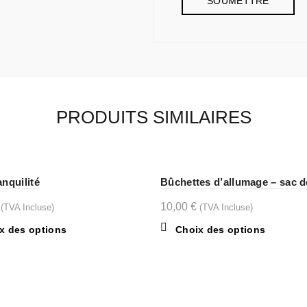
PRODUITS SIMILAIRES
anquilité
Bûchettes d’allumage – sac d
10,00
€
(TVA Incluse)
(TVA Incluse)
Ce
Ce
x des options
Choix des options
produit
produit
a
a
plusieurs
plusieurs
variations.
variations
Les
Les