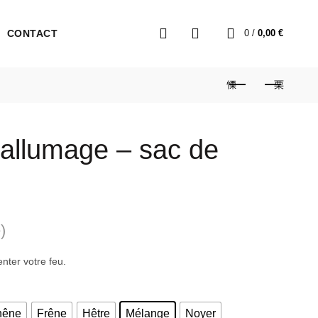
0
CONTACT
0
/
0,00
€
’allumage – sac de
)
nter votre feu.
hêne
Frêne
Hêtre
Mélange
Noyer