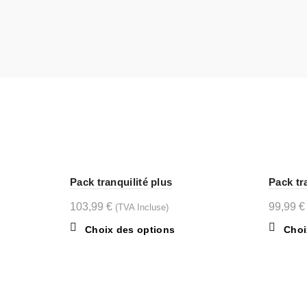
Pack tranquilité plus
Pack tr
103,99
€
99,99
€
(TVA Incluse)
Ce
Choix des options
Choi
produit
a
plusieurs
variations.
Les