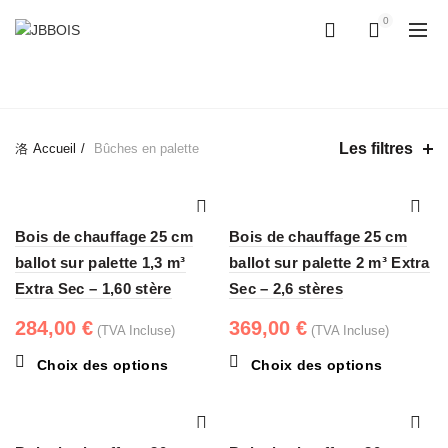
0
0
CATÉGORIES
Les filtres
Accueil
Bûches en palette
Bois de chauffage 25 cm
Bois de chauffage 25 cm
ballot sur palette 1,3 m³
ballot sur palette 2 m³ Extra
Extra Sec – 1,60 stère
Sec – 2,6 stères
284,00
€
369,00
€
(TVA Incluse)
(TVA Incluse)
Ce
Ce
Choix des options
Choix des options
produit
produit
a
a
plusieurs
plusieurs