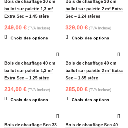
Bois de chauffage 30 cm
variations.
Bois de chauffage 30 cm
variations.
Les
Les
ballot sur palette 1,3 m³
ballot sur palette 2 m³ Extra
options
options
Extra Sec – 1,45 stère
Sec – 2,24 stères
peuvent
peuvent
être
être
249,00
€
329,00
€
(TVA Incluse)
(TVA Incluse)
choisies
choisies
Ce
Ce
Choix des options
Choix des options
sur
sur
produit
produit
la
la
a
a
page
page
plusieurs
plusieurs
du
du
Bois de chauffage 40 cm
variations.
Bois de chauffage 40 cm
variations.
produit
produit
Les
Les
ballot sur palette 1,3 m³
ballot sur palette 2 m³ Extra
options
options
Extra Sec – 1,25 stère
Sec – 1,85 stère
peuvent
peuvent
être
être
234,00
€
285,00
€
(TVA Incluse)
(TVA Incluse)
choisies
choisies
Ce
Ce
Choix des options
Choix des options
sur
sur
produit
produit
la
la
a
a
page
page
plusieurs
plusieurs
du
du
Bois de chauffage Sec 33
variations.
Bois de chauffage Sec 40
variations.
produit
produit