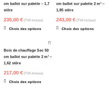
Les
Les
cm ballot sur palette – 1,7
cm ballot sur palette 2 m³ –
options
options
stère
1,85 stère
peuvent
peuvent
être
être
235,00
€
243,00
€
(TVA Incluse)
(TVA Incluse)
choisies
choisies
Ce
Ce
Choix des options
Choix des options
sur
sur
produit
produit
la
la
a
a
page
page
plusieurs
plusieurs
du
du
Bois de chauffage Sec 50
variations.
variations.
produit
produit
Les
Les
cm ballot sur palette 2 m³ –
options
options
1,62 stère
peuvent
peuvent
être
être
217,00
€
(TVA Incluse)
choisies
choisies
Ce
Choix des options
sur
sur
produit
la
la
a
page
page
plusieurs
du
du
variations.
produit
produit
Les