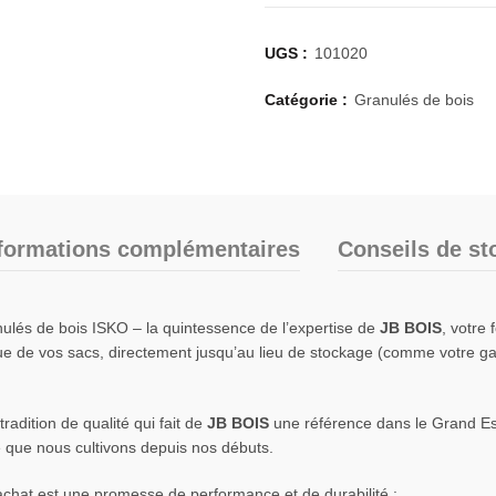
UGS :
101020
Catégorie :
Granulés de bois
formations complémentaires
Conseils de st
ulés de bois ISKO – la quintessence de l’expertise de
JB BOIS
, votre 
ique de vos sacs, directement jusqu’au lieu de stockage (comme votre gar
radition de qualité qui fait de
JB BOIS
une référence dans le Grand Es
ité que nous cultivons depuis nos débuts.
achat est une promesse de performance et de durabilité :