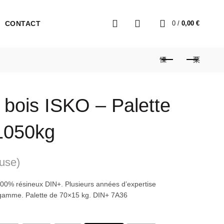
0
CONTACT
0
/
0,00
€
 bois ISKO – Palette
1050kg
luse)
100% résineux DIN+. Plusieurs années d’expertise
gamme. Palette de 70×15 kg. DIN+ 7A36