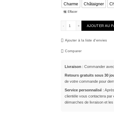
Charme
Châtaigner
C
Effacer
quantité de Granulés de b
AJOUTER AU P
Ajouter à la liste d'envies
Comparer
Livraison
: Commander avec u
Retours gratuits sous 30 jo
de votre commande pour deman
Service personnalisé
: Après
clientèle vous contactera pa
démarches de livraison et les