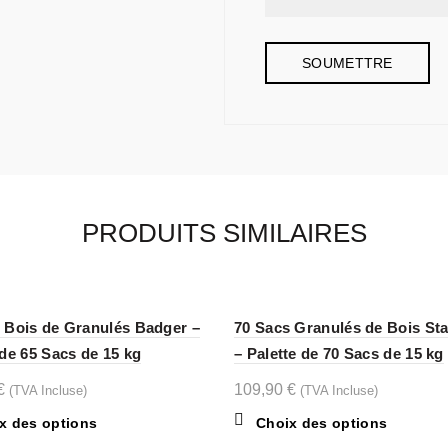
PRODUITS SIMILAIRES
 Bois de Granulés Badger –
70 Sacs Granulés de Bois Sta
 de 65 Sacs de 15 kg
– Palette de 70 Sacs de 15 kg
€
109,90
€
(TVA Incluse)
(TVA Incluse)
Ce
Ce
x des options
Choix des options
produit
produit