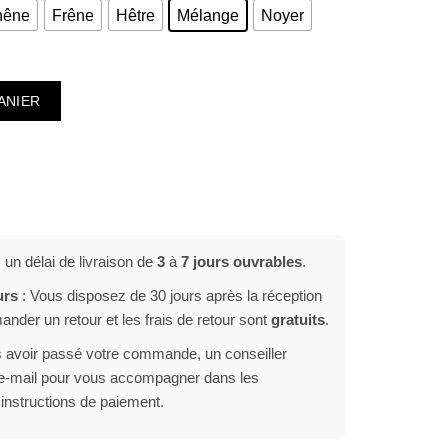
hêne
Frêne
Hêtre
Mélange
Noyer
ois ISKO – Palette de 70 sacs 1050kg
ANIER
n délai de livraison de
3
à
7 jours ouvrables
.
urs
: Vous disposez de 30 jours après la réception
der un retour et les frais de retour sont
gratuits
.
 avoir passé votre commande, un conseiller
r e-mail pour vous accompagner dans les
 instructions de paiement.