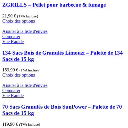
peuvent
ZGRILLS – Pellet pour barbecue & fumage
être
choisies
21,90
€
(TVA Incluse)
sur
Ce
Choix des options
la
produit
page
a
Ajouter à la liste d'envies
du
plusieurs
Comparer
produit
variations.
Vue Rapide
Les
options
134 Sacs Bois de Granulés Limouzi – Palette de 134
peuvent
Sacs de 15 kg
être
choisies
159,90
€
(TVA Incluse)
sur
Ce
Choix des options
la
produit
page
a
Ajouter à la liste d'envies
du
plusieurs
Comparer
produit
variations.
Vue Rapide
Les
options
70 Sacs Granulés de Bois SunPower – Palette de 70
peuvent
Sacs de 15 kg
être
choisies
119,90
€
(TVA Incluse)
sur