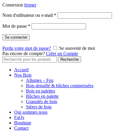
Connexion
fermer
Nom d'utilisateur ou e-mail
*
Mot de passe
*
Se connecter
Perdu votre mot de passe?
Se souvenir de moi
Pas encore de compte?
Créer un Compte
Recherche
Recherche
pour:
Accueil
Nos Bois
Allumes – Feu
Bois densifié & bûches compressées
Bois en palettes
Bûches en palette
Granulés de bois
Stères de bois
Qui sommes nous
FaQs
Boutique
Contact