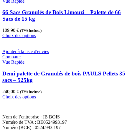
variations.
Vue Rapide
Les
options
66 Sacs Granulés de Bois Limouzi – Palette de 66
peuvent
Sacs de 15 kg
être
choisies
109,90
€
(TVA Incluse)
sur
Ce
Choix des options
la
produit
page
a
du
plusieurs
Ajouter à la liste d'envies
produit
variations.
Comparer
Les
Vue Rapide
options
peuvent
Demi palette de Granulés de bois PAULS Pellets 35
être
sacs – 525kg
choisies
sur
240,00
€
(TVA Incluse)
la
Ce
Choix des options
page
produit
du
a
produit
plusieurs
Nom de l’entreprise : JB BOIS
variations.
Numéro de TVA : BE0524993197
Les
Numéro (BCE) : 0524.993.197
options