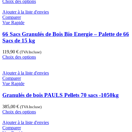
Ce
Choix des options
la
produit
page
a
Ajouter à la liste d'envies
du
plusieurs
Comparer
produit
variations.
Vue Rapide
Les
options
66 Sacs Granulés de Bois Bio Energie – Palette de 66
peuvent
Sacs de 15 kg
être
choisies
119,90
€
(TVA Incluse)
sur
Ce
Choix des options
la
produit
page
a
du
plusieurs
Ajouter à la liste d'envies
produit
variations.
Comparer
Les
Vue Rapide
options
peuvent
Granulés de bois PAULS Pellets 70 sacs -1050kg
être
choisies
385,00
€
(TVA Incluse)
sur
Ce
Choix des options
la
produit
page
a
Ajouter à la liste d'envies
du
plusieurs
Comparer
produit