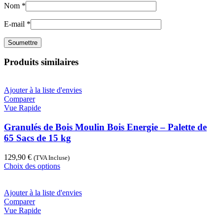
Nom
*
E-mail
*
Produits similaires
Ajouter à la liste d'envies
Comparer
Vue Rapide
Granulés de Bois Moulin Bois Energie – Palette de
65 Sacs de 15 kg
129,90
€
(TVA Incluse)
Ce
Choix des options
produit
a
plusieurs
Ajouter à la liste d'envies
variations.
Comparer
Les
Vue Rapide
options