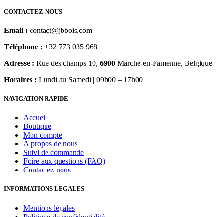
peuvent
être
CONTACTEZ-NOUS
choisies
sur
Email :
contact@jbbois.com
la
page
Téléphone :
+32 773 035 968
du
Adresse :
Rue des champs 10,
6900
Marche-en-Famenne, Belgique
produit
Horaires :
Lundi au Samedi | 09h00 – 17h00
NAVIGATION RAPIDE
Accueil
Boutique
Mon compte
À propos de nous
Suivi de commande
Foire aux questions (FAQ)
Contactez-nous
INFORMATIONS LEGALES
Mentions légales
Politique de confidentialité