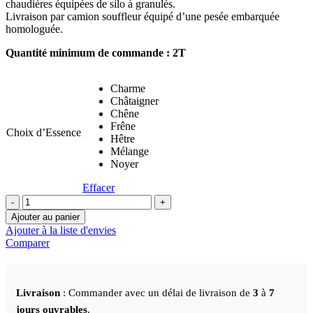
chaudières équipées de silo à granulés.
Livraison par camion souffleur équipé d’une pesée embarquée
homologuée.
Quantité minimum de commande : 2T
Charme
Châtaigner
Chêne
Frêne
Choix d’Essence
Hêtre
Mélange
Noyer
Effacer
quantité
de
Ajouter au panier
Granulés
Ajouter à la liste d'envies
de
Comparer
bois
en
vrac
soufflé
Livraison
: Commander avec un délai de livraison de
3
à
7
100%
jours ouvrables
.