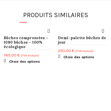
PRODUITS SIMILAIRES
Bûches compressées –
Demi-palette bûches de
1080 bûches – 100%
jour
écologique
250,00
€
(TVA Incluse)
765,00
€
(TVA Incluse)
Ce
Choix des options
Ce
Choix des options
produit
produit
a
a
plusieur
plusieurs
variations
variations.
Les
Les
options
options
peuvent
peuvent
être
être