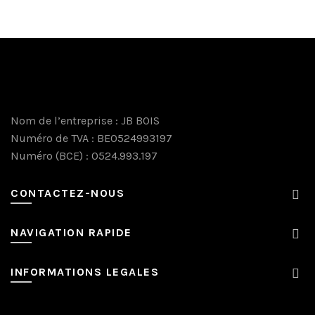
choisies
choisies
sur
sur
la
la
page
page
du
du
produit
produit
Nom de l’entreprise : JB BOIS
Numéro de TVA : BE0524993197
Numéro (BCE) : 0524.993.197
CONTACTEZ-NOUS
NAVIGATION RAPIDE
INFORMATIONS LEGALES