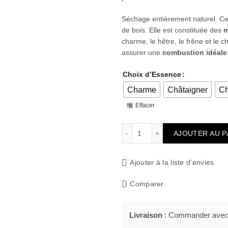
Séchage entièrement naturel. Cet
de bois. Elle est constituée des
m
charme, le hêtre, le frêne et le 
assurer une
combustion idéale
Choix d’Essence
Charme
Châtaigner
C
Effacer
quantité de Bois de chauff
AJOUTER AU P
Ajouter à la liste d'envies
Comparer
Livraison
: Commander avec u