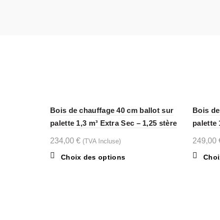
Bois de chauffage 40 cm ballot sur
Bois de
palette 1,3 m³ Extra Sec – 1,25 stère
palette 
234,00
€
249,00
(TVA Incluse)
Ce
Choix des options
Choi
produit
a
plusieurs
variations.
Les
CONT