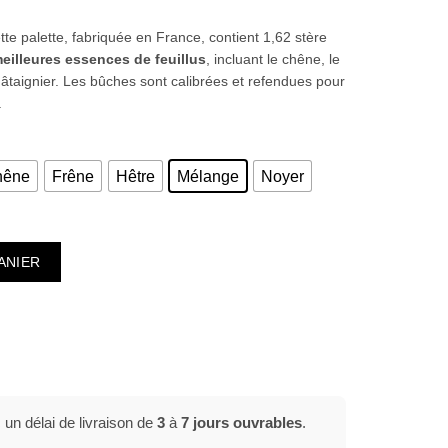
te palette, fabriquée en France, contient 1,62 stère
eilleures essences de feuillus
, incluant le chêne, le
châtaignier. Les bûches sont calibrées et refendues pour
.
hêne
Frêne
Hêtre
Mélange
Noyer
age Sec 50 cm ballot sur palette 2 m³ – 1,62 stère
ANIER
n délai de livraison de
3
à
7 jours ouvrables
.