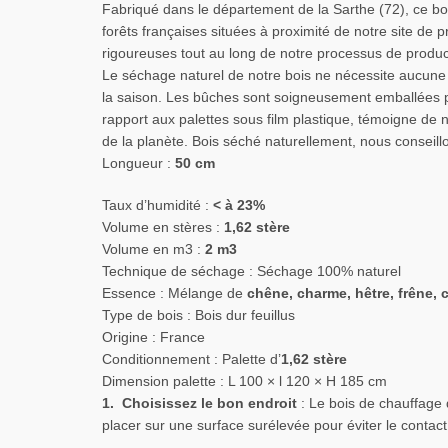
Fabriqué dans le département de la Sarthe (72), ce boi
forêts françaises situées à proximité de notre site d
rigoureuses tout au long de notre processus de produc
Le séchage naturel de notre bois ne nécessite aucune é
la saison. Les bûches sont soigneusement emballées par
rapport aux palettes sous film plastique, témoigne d
de la planète. Bois séché naturellement, nous conseillo
Longueur :
50 cm
Taux d’humidité :
< à 23%
Volume en stères :
1,62 stère
Volume en m3 :
2 m3
Technique de séchage : Séchage 100% naturel
Essence : Mélange de
chêne, charme, hêtre, frêne, 
Type de bois : Bois dur feuillus
Origine : France
Conditionnement : Palette d’
1,62 stère
Dimension palette : L 100 × l 120 × H 185 cm
1. Choisissez le bon endroit
: Le bois de chauffage d
placer sur une surface surélevée pour éviter le contact 