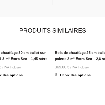
PRODUITS SIMILAIRES
 chauffage 30 cm ballot sur
Bois de chauffage 25 cm ball
1,3 m³ Extra Sec – 1,45 stère
palette 2 m³ Extra Sec – 2,6 s
€
369,00
€
(TVA Incluse)
(TVA Incluse)
Ce
Ce
x des options
Choix des options
produit
produit
a
a
plusieurs
plusieurs
variations.
variations
Les
Les
ACTEZ-NOUS
NAVIGATION RAPIDE