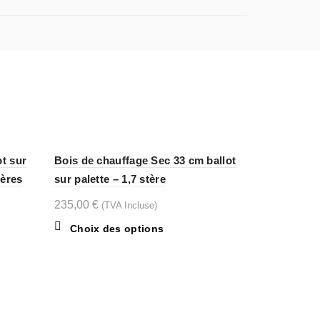
ot sur
Bois de chauffage Sec 33 cm ballot
Bois de cha
tères
sur palette – 1,7 stère
palette 1,3
235,00
€
284,00
€
(TVA Incluse)
(T
Ce
Choix des options
Choix d
produit
a
plusieurs
.
variations.
Les
INFORMATIONS LEGALES