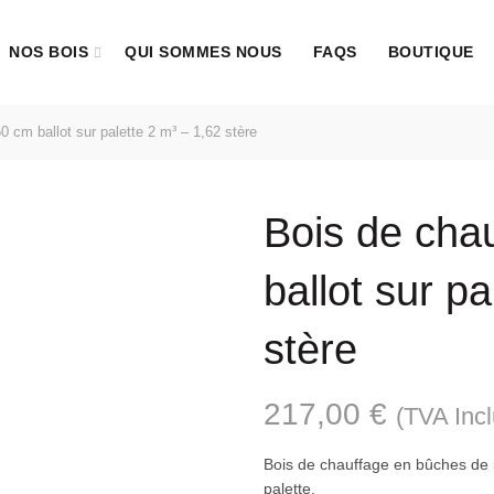
NOS BOIS
QUI SOMMES NOUS
FAQS
BOUTIQUE
 cm ballot sur palette 2 m³ – 1,62 stère
Bois de cha
ballot sur p
stère
217,00
€
(TVA Inc
Bois de chauffage en bûches de 
palette.