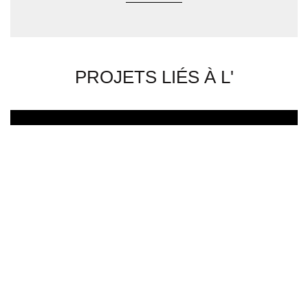
PROJETS LIÉS À L'
Nom de l’entreprise : JB BOIS
Numéro de TVA : BE0524993197
Numéro (BCE) : 0524.993.197