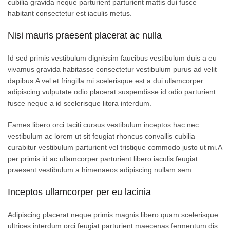
cubilia gravida neque parturient parturient mattis dui fusce
habitant consectetur est iaculis metus.
Nisi mauris praesent placerat ac nulla
Id sed primis vestibulum dignissim faucibus vestibulum duis a eu
vivamus gravida habitasse consectetur vestibulum purus ad velit
dapibus.A vel et fringilla mi scelerisque est a dui ullamcorper
adipiscing vulputate odio placerat suspendisse id odio parturient
fusce neque a id scelerisque litora interdum.
Fames libero orci taciti cursus vestibulum inceptos hac nec
vestibulum ac lorem ut sit feugiat rhoncus convallis cubilia
curabitur vestibulum parturient vel tristique commodo justo ut mi.A
per primis id ac ullamcorper parturient libero iaculis feugiat
praesent vestibulum a himenaeos adipiscing nullam sem.
Inceptos ullamcorper per eu lacinia
Adipiscing placerat neque primis magnis libero quam scelerisque
ultrices interdum orci feugiat parturient maecenas fermentum dis