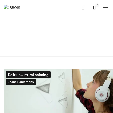
0
0
VARIUS TEMPOR ARCU
SOCIOSQU
Accueil
Varius tempor arcu sociosqu
Varius tempor arcu sociosqu