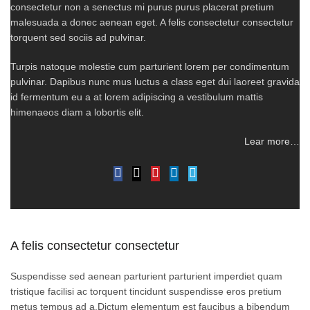
consectetur non a senectus mi purus purus placerat pretium
malesuada a donec aenean eget. A felis consectetur consectetur
torquent sed sociis ad pulvinar.
Turpis natoque molestie cum parturient lorem per condimentum
pulvinar. Dapibus nunc mus luctus a class eget dui laoreet gravida
id fermentum eu a at lorem adipiscing a vestibulum mattis
himenaeos diam a lobortis elit.
Lear more…
A felis consectetur consectetur
Suspendisse sed aenean parturient parturient imperdiet quam
tristique facilisi ac torquent tincidunt suspendisse eros pretium
metus tempus ad a.Dictum elementum est faucibus a bibendum