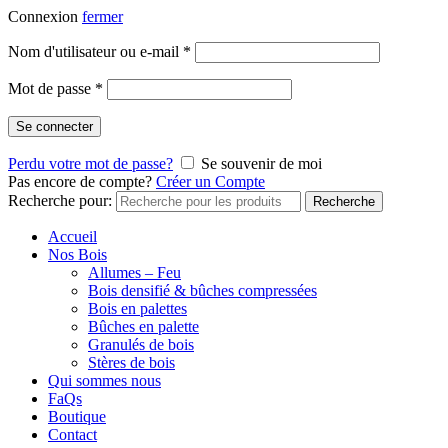
Connexion
fermer
Nom d'utilisateur ou e-mail
*
Mot de passe
*
Se connecter
Perdu votre mot de passe?
Se souvenir de moi
Pas encore de compte?
Créer un Compte
Recherche pour:
Recherche
Accueil
Nos Bois
Allumes – Feu
Bois densifié & bûches compressées
Bois en palettes
Bûches en palette
Granulés de bois
Stères de bois
Qui sommes nous
FaQs
Boutique
Contact