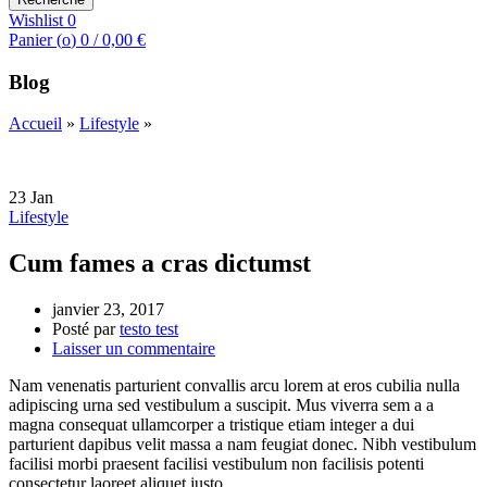
Wishlist
0
Panier (
o
)
0
/
0,00
€
Blog
Accueil
»
Lifestyle
»
23
Jan
Lifestyle
Cum fames a cras dictumst
janvier 23, 2017
Posté par
testo test
Laisser un commentaire
Nam venenatis parturient convallis arcu lorem at eros cubilia nulla
adipiscing urna sed vestibulum a suscipit. Mus viverra sem a a
magna consequat ullamcorper a tristique etiam integer a dui
parturient dapibus velit massa a nam feugiat donec. Nibh vestibulum
facilisi morbi praesent facilisi vestibulum non facilisis potenti
consectetur laoreet aliquet justo.