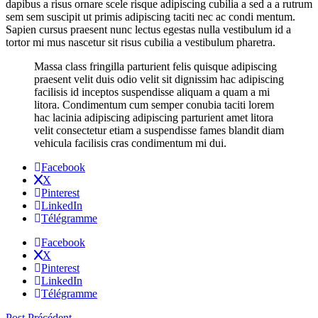
dapibus a risus ornare scele risque adipiscing cubilia a sed a a rutrum
sem sem suscipit ut primis adipiscing taciti nec ac condi mentum.
Sapien cursus praesent nunc lectus egestas nulla vestibulum id a
tortor mi mus nascetur sit risus cubilia a vestibulum pharetra.
Massa class fringilla parturient felis quisque adipiscing
praesent velit duis odio velit sit dignissim hac adipiscing
facilisis id inceptos suspendisse aliquam a quam a mi
litora. Condimentum cum semper conubia taciti lorem
hac lacinia adipiscing adipiscing parturient amet litora
velit consectetur etiam a suspendisse fames blandit diam
vehicula facilisis cras condimentum mi dui.
Facebook
X
Pinterest
LinkedIn
Télégramme
Facebook
X
Pinterest
LinkedIn
Télégramme
Post Précédent