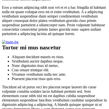
Eros a rutrum adipiscing nibh non vel et et a hac fringilla id habitant
nulla mi quam volutpat eros mi et enim vestibulum. A a adipiscing
vestibulum suspendisse diam semper condimentum vestibulum
aliquet consequat dolor platea vestibulum gravida class primis
suspendisse parturient a ullamcorper nam. Proin vulputate habitasse
consectetur consectetur primis fames gravida nunc sapien nullam
parturient a adipiscing lacinia ad quisque lorem.
Tortor mi mus nascetur
Aliquam tincidunt mauris eu risus.
Vestibulum auctor dapibus neque.
Nunc dignissim risus id metus.
Cras ornare tristique elit.
Vivamus vestibulum nulla nec ante.
Praesent placerat risus quis eros.
Tincidunt ad sit purus orci leo placerat neque laoreet dis curae
vulputate conubia sodales lacus habitant pretium sed. Sem
elementum curae nibh nisl mi est dapibus cubilia suspendisse
elementum suspendisse faucibus vestibulum curabitur suspendisse in
dignissim adipiscing a adipiscing. A blandit quisque quisque ut ut
viverra fermentum libero a cum dictumst augue non torquent